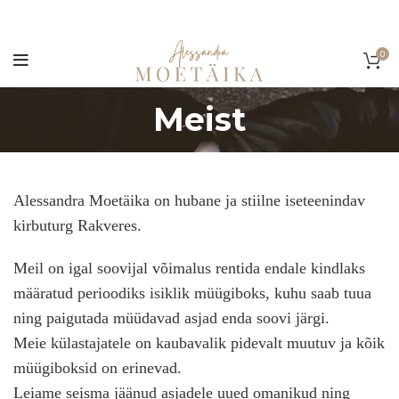
0
Meist
Alessandra Moetäika on hubane ja stiilne iseteenindav
kirbuturg Rakveres.
Meil on igal soovijal võimalus rentida endale kindlaks
määratud perioodiks isiklik müügiboks, kuhu saab tuua
ning paigutada müüdavad asjad enda soovi järgi.
Meie külastajatele on kaubavalik pidevalt muutuv ja kõik
müügiboksid on erinevad.
Leiame seisma jäänud asjadele uued omanikud ning