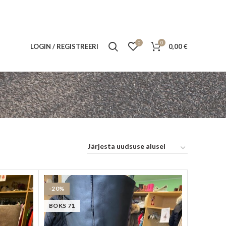
0
0
LOGIN / REGISTREERI
0,00
€
-20%
BOKS 71