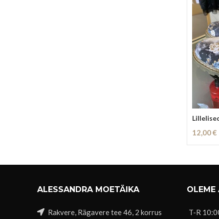
Lillelis
12,00
€
Loe Eda
ALESSANDRA MOETÄIKA
OLEME
Rakvere, Rägavere tee 46, 2 korrus
T-R 10:0