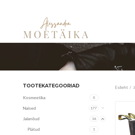
TOOTEKATEGOORIAD
Esileht
J
Kosmeetika
0
Naised
177
Jalanõud
16
Plätud
1