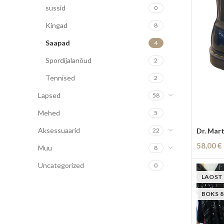
sussid
0
Kingad
8
Saapad
4
Spordijalanõud
2
Tennised
2
Lapsed
58
Mehed
5
Aksessuaarid
Dr. Mar
22
58,00
€
Muu
8
Lisa Kor
Uncategorized
0
LAOST
BOKS 8