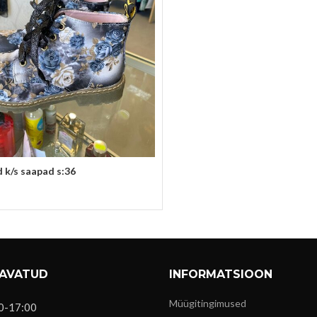
ed k/s saapad s:36
si
 AVATUD
INFORMATSIOON
Müügitingimused
0-17:00