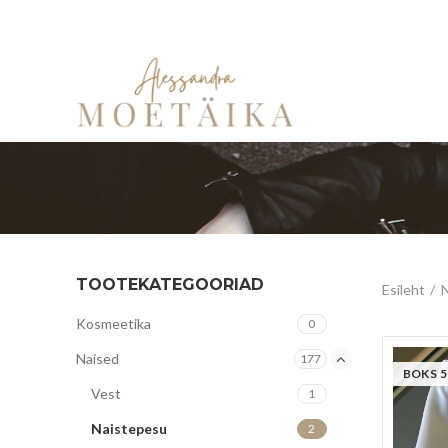
TOOTEKATEGOORIAD
Esileht
N
Kosmeetika
0
Naised
177
BOKS 5
Vest
1
Naistepesu
2