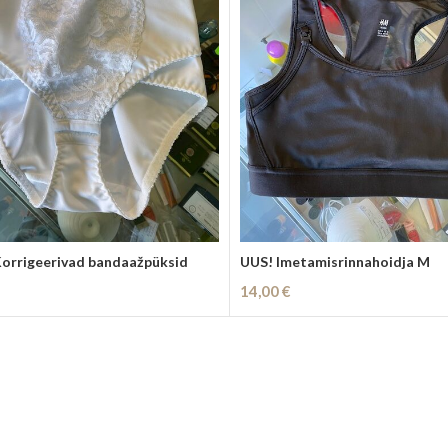
orrigeerivad bandaažpüksid
UUS! Imetamisrinnahoidja M
14,00
€
vi
Lisa Korvi