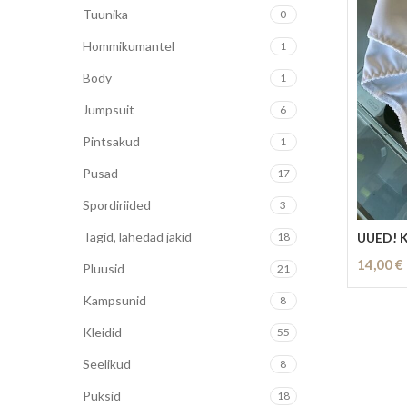
Tuunika
0
Hommikumantel
1
Body
1
Jumpsuit
6
Pintsakud
1
Pusad
17
Spordiriided
3
Tagid, lahedad jakid
UUED! K
18
14,00
€
Pluusid
21
Lisa Kor
Kampsunid
8
Kleidid
55
Seelikud
8
Püksid
18