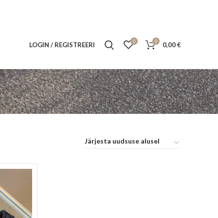
0
0
LOGIN / REGISTREERI
0,00
€