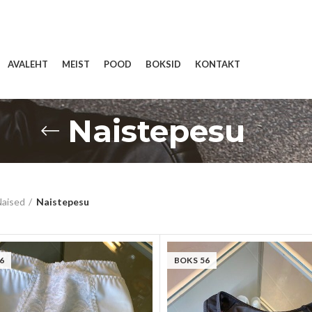
AVALEHT
MEIST
POOD
BOKSID
KONTAKT
Naistepesu
aised
Naistepesu
6
BOKS 56