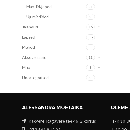
Mantlid/joped
21
Ujumisriided
2
Jalanõud
16
Lapsed
58
Mehed
5
Aksessuaarid
22
Muu
8
Uncategorized
0
ALESSANDRA MOETÄIKA
OLEME
Rakvere, Rägavere tee 46, 2 korrus
T-R 10:0
+372 561 842 23
L 10:00-