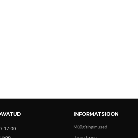
 AVATUD
INFORMATSIOON
Müügitingimused
0-17:00
Tarne teave
14:00