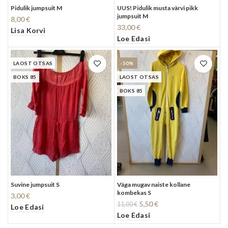
Pidulik jumpsuit M
UUS! Pidulik musta värvi pikk
jumpsuit M
8,00
€
33,00
€
Lisa Korvi
Loe Edasi
LAOST OTSAS
-50%
BOKS 85
LAOST OTSAS
BOKS 85
Suvine jumpsuit S
Väga mugav naiste kollane
kombekas S
3,00
€
Algne
Current
5,50
€
11,00
€
Loe Edasi
hind
price
Loe Edasi
oli:
is: