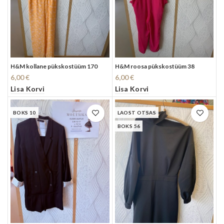
H&M kollane pükskostüüm 170
H&M roosa pükskostüüm 38
6,00
€
6,00
€
Lisa Korvi
Lisa Korvi
BOKS 10
LAOST OTSAS
BOKS 56