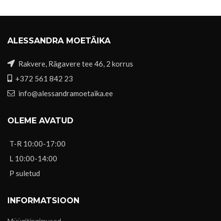
11,00 €.
5,50 €.
ALESSANDRA MOETÄIKA
Rakvere, Rägavere tee 46, 2 korrus
+372 561 842 23
info@alessandramoetaika.ee
OLEME AVATUD
T-R 10:00-17:00
L 10:00-14:00
P suletud
INFORMATSIOON
Müügitingimused