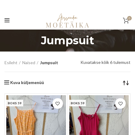
0
Jumpsuit
So
Kuvatakse kõik 6 tulemust
Esileht
Naised
Jumpsuit
by
la
Kuva küljemenüü
BOKS 59
BOKS 59