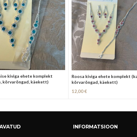
nise kiviga ehete komplekt
Roosa kiviga ehete komplekt (k
, kõrvarõngad, käekett)
kõrvarõngad, käekett)
12,00
€
i
Lisa Korvi
 AVATUD
INFORMATSIOON