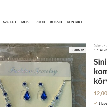
AVALEHT
MEIST
POOD
BOKSID
KONTAKT
Esileht
BOKS 52
Sinise k
Sin
kom
kõr
12,0
1 lao