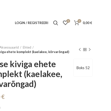
0
0
LOGIN / REGISTREERI
0,00
€
Aksessuaarid
Ehted
iviga ehete komplekt (kaelakee, kõrvarõngad)
ise kiviga ehete
Boks 52
plekt (kaelakee,
varõngad)
0
€
s