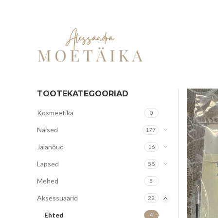
TOOTEKATEGOORIAD
Kosmeetika
0
Naised
177
Jalanõud
16
Lapsed
58
Mehed
5
Aksessuaarid
22
Ehted
4