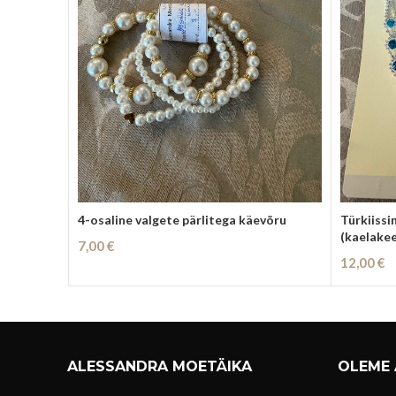
4-osaline valgete pärlitega käevõru
Türkiissi
(kaelakee
7,00
€
12,00
€
Lisa Korvi
Lisa Korv
ALESSANDRA MOETÄIKA
OLEME