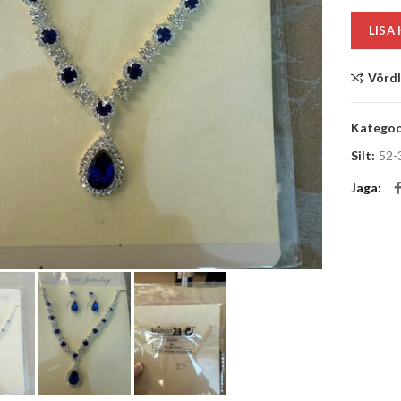
LISA
Võrd
Kategoo
Silt:
52-
Jaga
Suurenda