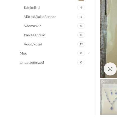
Käekellad
4
Mütsid/sallid/kindad
1
Näomaskid
0
Päikeseprillid
0
Vööd/kotid
12
Muu
8
Uncategorized
0