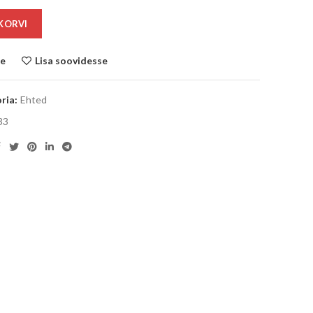
 KORVI
le
Lisa soovidesse
ria:
Ehted
33