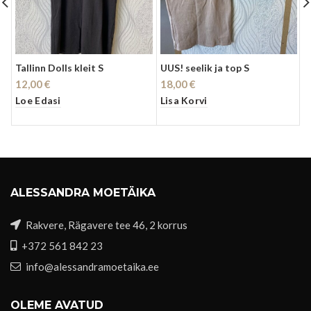
Tallinn Dolls kleit S
UUS! seelik ja top S
C
12,00
€
18,00
€
3
Loe Edasi
Lisa Korvi
L
ALESSANDRA MOETÄIKA
Rakvere, Rägavere tee 46, 2 korrus
+372 561 842 23
info@alessandramoetaika.ee
OLEME AVATUD