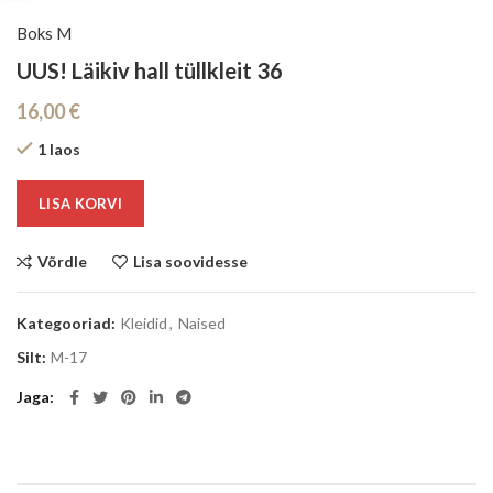
Boks M
UUS! Läikiv hall tüllkleit 36
16,00
€
1 laos
LISA KORVI
Võrdle
Lisa soovidesse
Kategooriad:
Kleidid
,
Naised
Silt:
M-17
Jaga