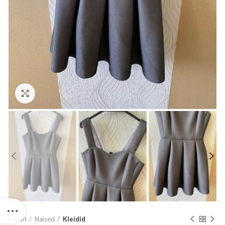
Suurenda
Esileht
Naised
Kleidid