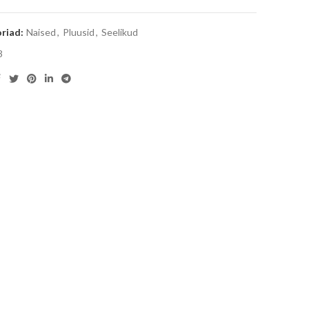
riad:
Naised
,
Pluusid
,
Seelikud
3