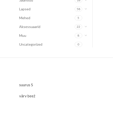
Jalanõud
16
Lapsed
58
Mehed
5
Aksessuaarid
22
Muu
8
Uncategorized
0
suurus S
värv beež