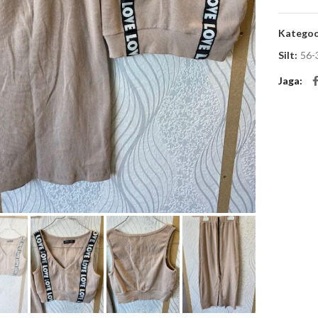
Kategoo
Silt:
56-
Jaga
Suurenda