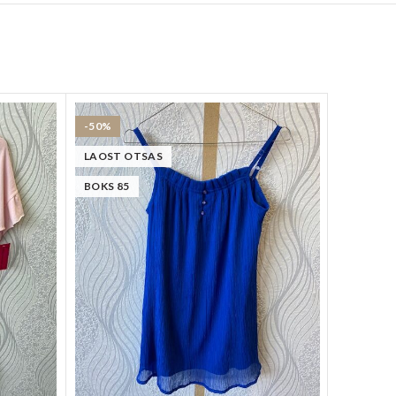
-50%
-50%
LAOST OTSAS
LAOST 
BOKS 85
BOKS 85