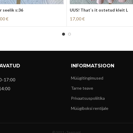
 seelik s:36
UUS! That`s it ostetud kleit L
lgne
Current
,00
€
17,00
€
nd
price
i
Lisa Korvi
i:
is:
,00 €.
6,00 €.
 AVATUD
INFORMATSIOON
Müügitingimused
0-17:00
Tarne teave
14:00
Privaatsuspoliitika
Müügiboksi rentijale
© 2021 -
Teemant