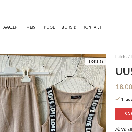
AVALEHT
MEIST
POOD
BOKSID
KONTAKT
Esileht
BOKS 56
UUS
18,0
1 lao
LISA
Võrd