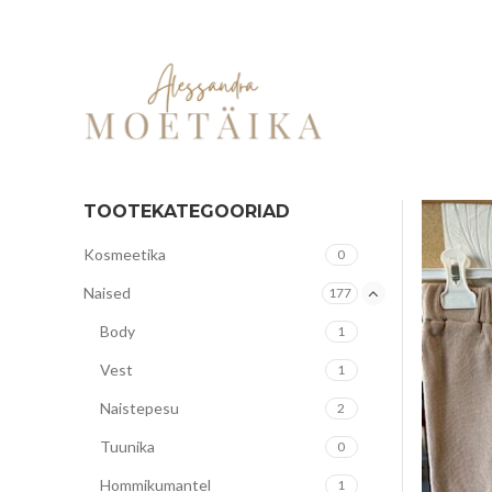
TOOTEKATEGOORIAD
Kosmeetika
0
Naised
177
Body
1
Vest
1
Naistepesu
2
Tuunika
0
Hommikumantel
1