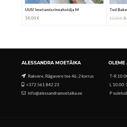
UUS! Imetamisrinnahoidja M
Ted Baker
A
14,00
€
6
12,00
€
hi
Lisa Korvi
Loe Edas
ol
12
ALESSANDRA MOETÄIKA
OLEME
Rakvere, Rägavere tee 46, 2 korrus
T-R 10:0
+372 561 842 23
L 10:00-
info@alessandramoetaika.ee
P suletud