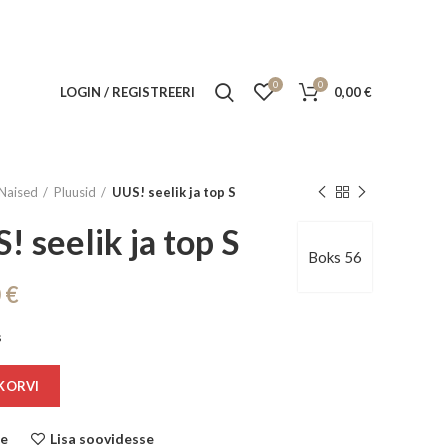
0
0
LOGIN / REGISTREERI
0,00
€
Naised
Pluusid
UUS! seelik ja top S
! seelik ja top S
Boks 56
0
€
s
 KORVI
le
Lisa soovidesse