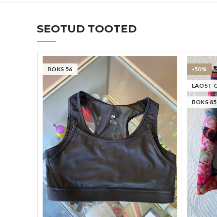
SEOTUD TOOTED
BOKS 56
-50%
LAOST 
BOKS 85