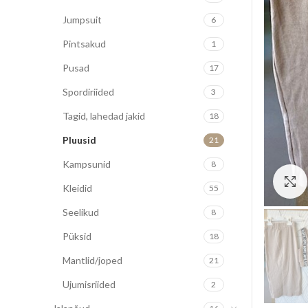
Jumpsuit
6
Pintsakud
1
Pusad
17
Spordiriided
3
Tagid, lahedad jakid
18
Pluusid
21
Kampsunid
8
Kleidid
55
Seelikud
8
Püksid
18
Mantlid/joped
21
Ujumisriided
2