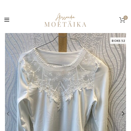
0
BOKS 52