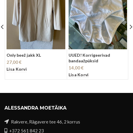
Only beež jakk XL
UUED! Korrigeerivad
U
bandaažpüksid
v
27,00
€
14,00
€
1
Lisa Korvi
Lisa Korvi
L
ALESSANDRA MOETÄIKA
Rakvere, Rägavere tee 46, 2 korrus
+372 561 842 23