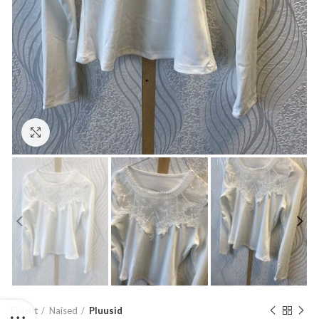
Suurenda
Esileht
Naised
Pluusid