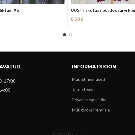
ahktagi XS
UUS! Trikotaaz bordoovärvi kle
8,00
€
i
Lisa Korvi
 AVATUD
INFORMATSIOON
Müügitingimused
0-17:00
Tarne teave
14:00
Privaatsuspoliitika
Müügiboksi rentijale
© 2021 -
Teemant