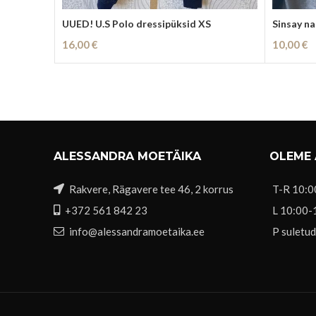
UUED! U.S Polo dressipüksid XS
Sinsay n
16,00
€
10,00
€
Loe Edasi
Loe Edas
ALESSANDRA MOETÄIKA
OLEME
Rakvere, Rägavere tee 46, 2 korrus
T-R 10:0
+372 561 842 23
L 10:00-
info@alessandramoetaika.ee
P suletud