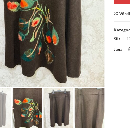
Võrd
Kategoo
Silt:
1-1
Jaga
Suurenda