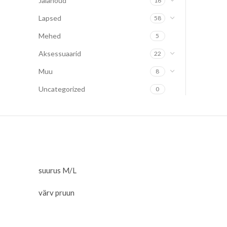
Jalanõud
16
Lapsed
58
Mehed
5
Aksessuaarid
22
Muu
8
Uncategorized
0
suurus M/L
värv pruun