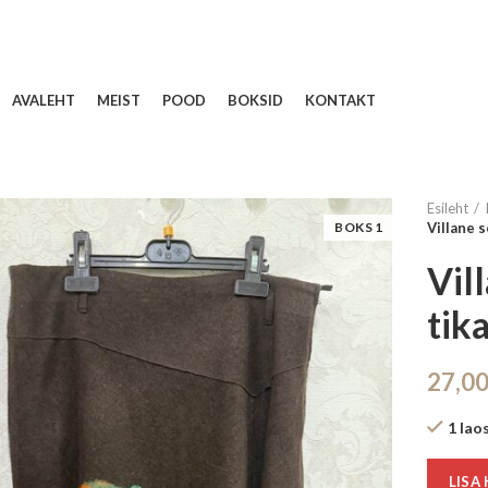
AVALEHT
MEIST
POOD
BOKSID
KONTAKT
Esileht
BOKS 1
Villane s
Vil
tik
27,0
1 lao
LISA