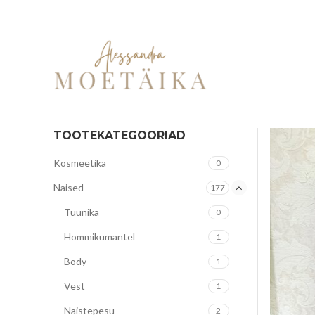
TOOTEKATEGOORIAD
Kosmeetika
0
Naised
177
Tuunika
0
Hommikumantel
1
Body
1
Vest
1
Naistepesu
2