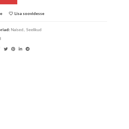
le
Lisa soovidesse
riad:
Naised
,
Seelikud
3