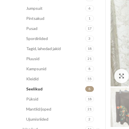
Jumpsuit
6
Pintsakud
1
Pusad
17
Spordiriided
3
Tagid, lahedad jakid
18
Pluusid
21
Kampsunid
8
Kleidid
55
Seelikud
8
Püksid
18
Mantlid/joped
21
Ujumisriided
2