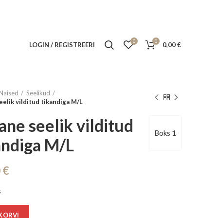
0
0
LOGIN / REGISTREERI
0,00
€
Naised
Seelikud
eelik vilditud tikandiga M/L
lane seelik vilditud
Boks 1
andiga M/L
0
€
s
 KORVI