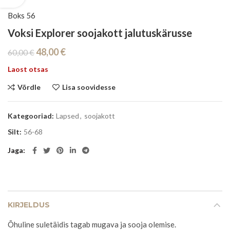
Boks 56
Voksi Explorer soojakott jalutuskärusse
Algne
Current
48,00
€
60,00
€
hind
price
Laost otsas
oli:
is:
60,00 €.
48,00 €.
Võrdle
Lisa soovidesse
Kategooriad:
Lapsed
,
soojakott
Silt:
56-68
Jaga
KIRJELDUS
Õhuline suletäidis tagab mugava ja sooja olemise.