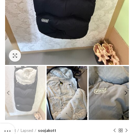
Suurenda
Esileht
Lapsed
soojakott