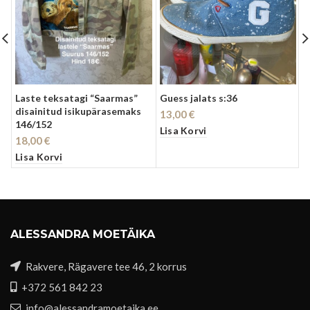
Laste teksatagi “Saarmas”
Guess jalats s:36
H
disainitud isikupärasemaks
1
13,00
€
146/152
6
Lisa Korvi
18,00
€
L
Lisa Korvi
ALESSANDRA MOETÄIKA
Rakvere, Rägavere tee 46, 2 korrus
+372 561 842 23
info@alessandramoetaika.ee