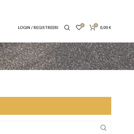
0
0
LOGIN / REGISTREERI
0,00
€