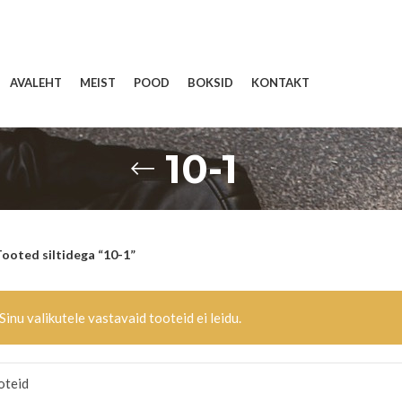
AVALEHT
MEIST
POOD
BOKSID
KONTAKT
10-1
ooted siltidega “10-1”
Sinu valikutele vastavaid tooteid ei leidu.