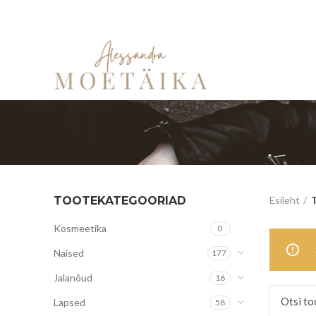
TOOTEKATEGOORIAD
Esileht
T
Kosmeetika
0
Naised
177
Jalanõud
16
Lapsed
58