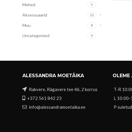
Mehed
5
Aksessuaarid
22
Muu
8
Uncategorized
0
ALESSANDRA MOETÄIKA
OLEME
Rakvere, Rägavere tee 46, 2 korrus
T-R 10:0
+372 561 842 23
L 10:00-
info@alessandramoetaika.ee
P suletud