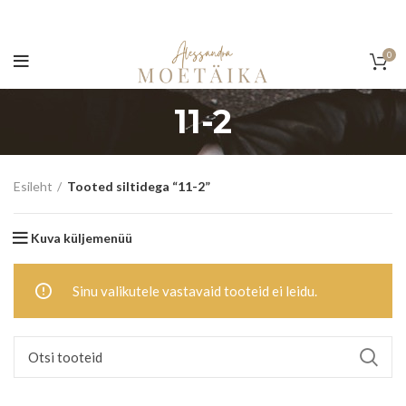
0
11-2
Esileht
Tooted siltidega “11-2”
Kuva küljemenüü
Sinu valikutele vastavaid tooteid ei leidu.