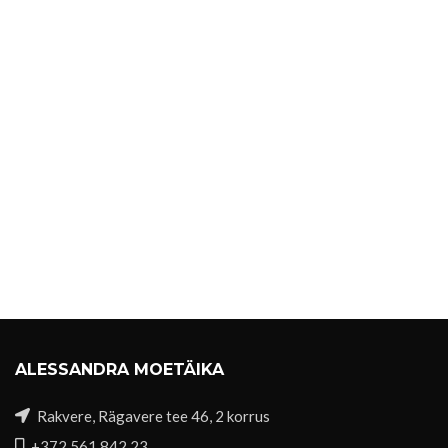
ALESSANDRA MOETÄIKA
Rakvere, Rägavere tee 46, 2 korrus
+372 561 842 23