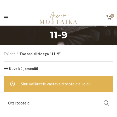
0
11-9
Esileht
Tooted siltidega “11-9”
Kuva küljemenüü
Sinu valikutele vastavaid tooteid ei leidu.