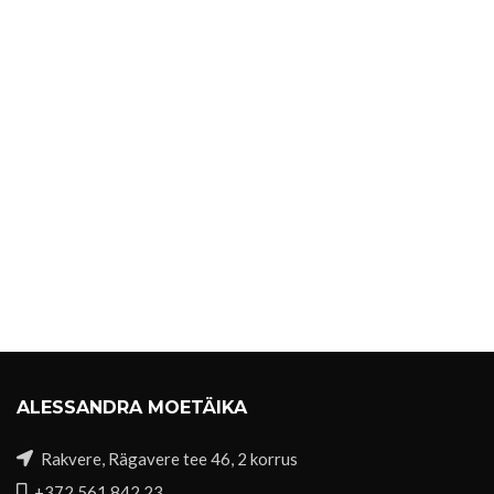
ALESSANDRA MOETÄIKA
Rakvere, Rägavere tee 46, 2 korrus
+372 561 842 23