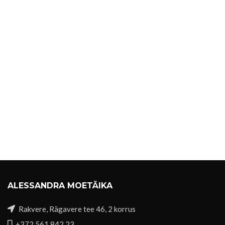
ALESSANDRA MOETÄIKA
Rakvere, Rägavere tee 46, 2 korrus
+372 561 842 23