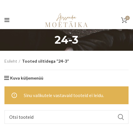
0
24-3
Esileht
Tooted siltidega “24-3”
Kuva küljemenüü
Sinu valikutele vastavaid tooteid ei leidu.