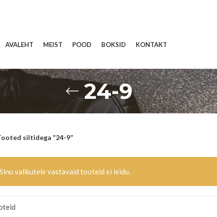
AVALEHT
MEIST
POOD
BOKSID
KONTAKT
24-9
ooted siltidega “24-9”
Sinu valikutele vastavaid tooteid ei leidu.