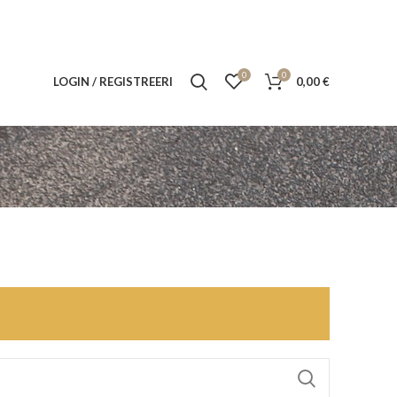
0
0
LOGIN / REGISTREERI
0,00
€