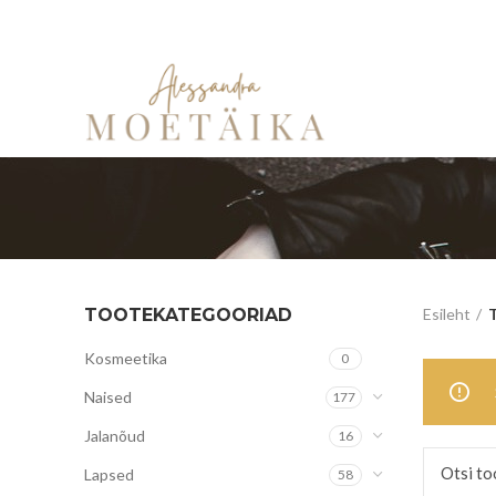
TOOTEKATEGOORIAD
Esileht
T
Kosmeetika
0
Naised
177
Jalanõud
16
Lapsed
58