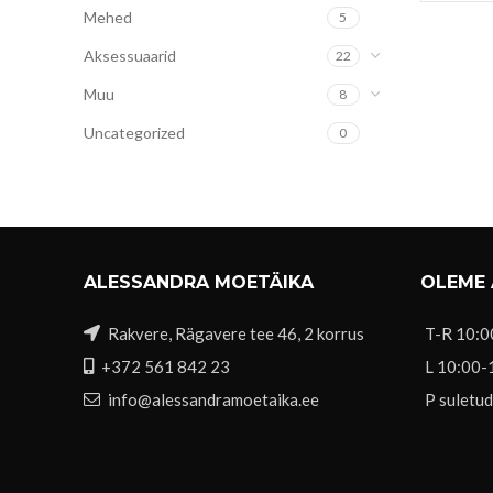
Mehed
5
Aksessuaarid
22
Muu
8
Uncategorized
0
ALESSANDRA MOETÄIKA
OLEME
Rakvere, Rägavere tee 46, 2 korrus
T-R 10:0
+372 561 842 23
L 10:00-
info@alessandramoetaika.ee
P suletud