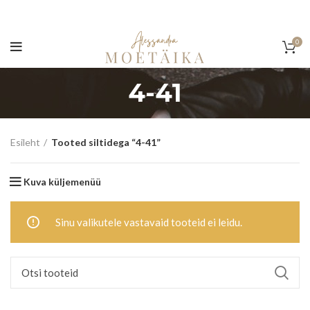
0
4-41
Esileht
Tooted siltidega “4-41”
Kuva küljemenüü
Sinu valikutele vastavaid tooteid ei leidu.