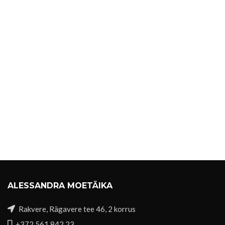
ALESSANDRA MOETÄIKA
Rakvere, Rägavere tee 46, 2 korrus
+372 561 842 23