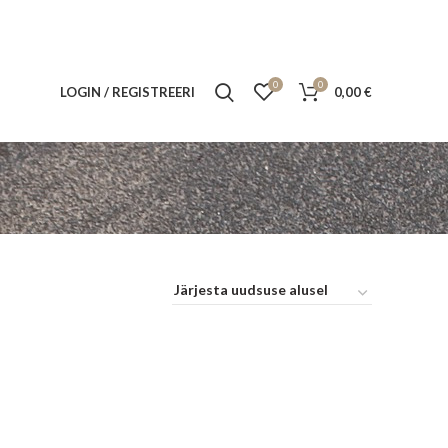
0
0
LOGIN / REGISTREERI
0,00
€