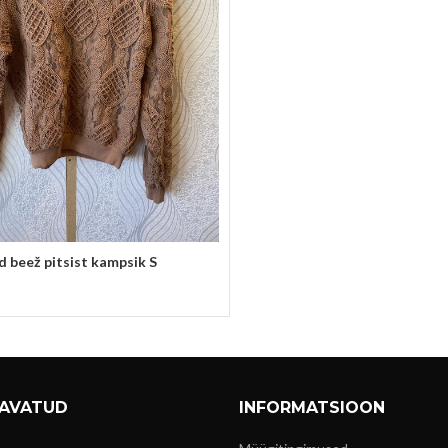
 beež pitsist kampsik S
si
 AVATUD
INFORMATSIOON