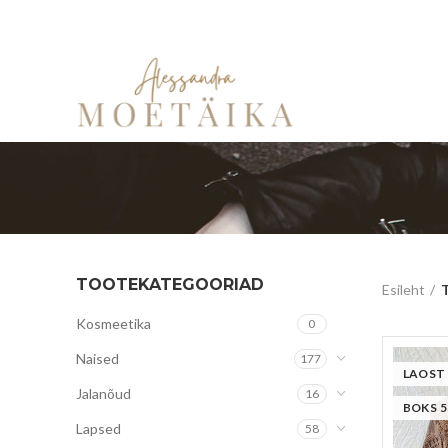
TOOTEKATEGOORIAD
Esileht
T
Kosmeetika
0
Naised
177
LAOST
Jalanõud
16
BOKS 5
Lapsed
58