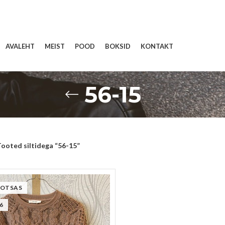
AVALEHT
MEIST
POOD
BOKSID
KONTAKT
56-15
ooted siltidega “56-15”
 OTSAS
6