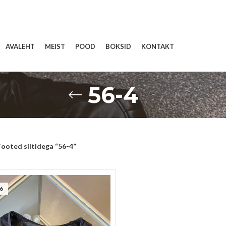
AVALEHT
MEIST
POOD
BOKSID
KONTAKT
56-4
ooted siltidega “56-4”
6