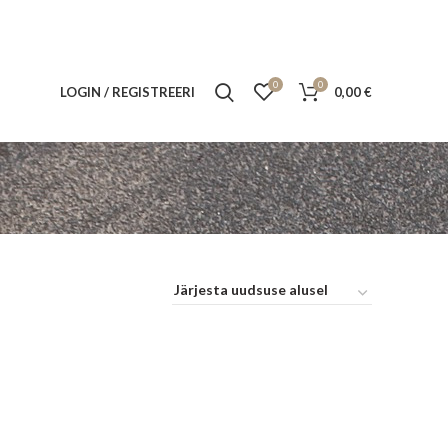
0
0
LOGIN / REGISTREERI
0,00
€