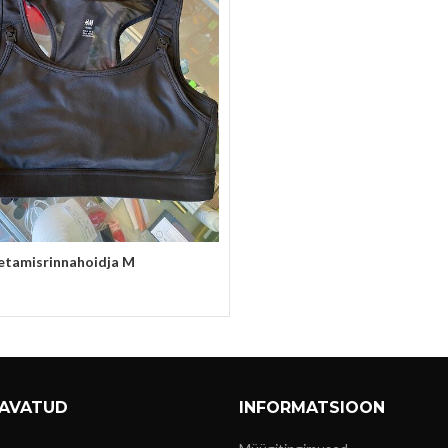
etamisrinnahoidja M
vi
 AVATUD
INFORMATSIOON