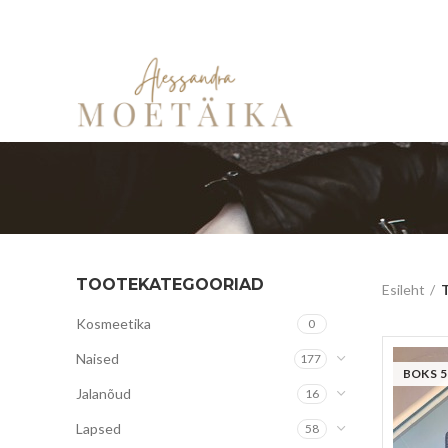
TOOTEKATEGOORIAD
Esileht
T
Kosmeetika
0
Naised
177
BOKS 5
Jalanõud
16
Lapsed
58