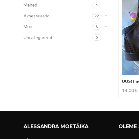
Mehed
5
Aksessuaarid
22
Muu
8
Uncategorized
0
UUS! Im
14,00
€
Lisa Kor
ALESSANDRA MOETÄIKA
OLEME