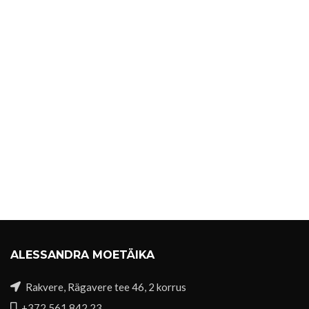
ALESSANDRA MOETÄIKA
Rakvere, Rägavere tee 46, 2 korrus
+372 561 842 23