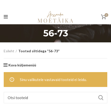
0
56-73
Esileht
Tooted siltidega “56-73”
Kuva küljemenüü
Sinu valikutele vastavaid tooteid ei leidu.