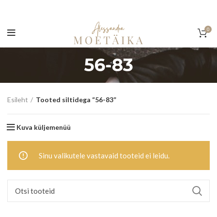
0
56-83
Esileht
Tooted siltidega “56-83”
Kuva küljemenüü
Sinu valikutele vastavaid tooteid ei leidu.