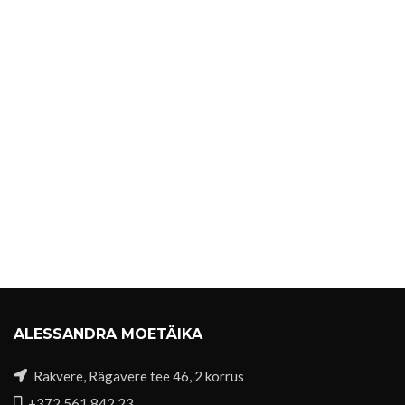
ALESSANDRA MOETÄIKA
Rakvere, Rägavere tee 46, 2 korrus
+372 561 842 23