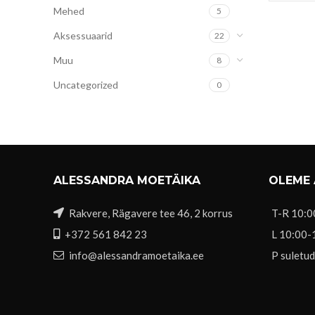
Mehed
5
Aksessuaarid
22
Muu
8
Uncategorized
0
ALESSANDRA MOETÄIKA
OLEME
Rakvere, Rägavere tee 46, 2 korrus
T-R 10:0
+372 561 842 23
L 10:00-
info@alessandramoetaika.ee
P suletud