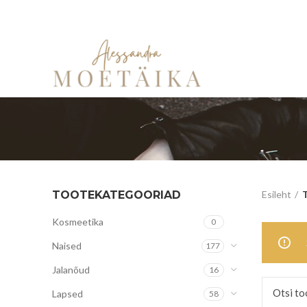
TOOTEKATEGOORIAD
Esileht
T
Kosmeetika
0
Naised
177
Jalanõud
16
Lapsed
58