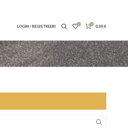
0
0
LOGIN / REGISTREERI
0,00
€