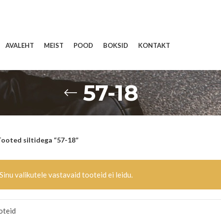
AVALEHT
MEIST
POOD
BOKSID
KONTAKT
57-18
ooted siltidega “57-18”
Sinu valikutele vastavaid tooteid ei leidu.