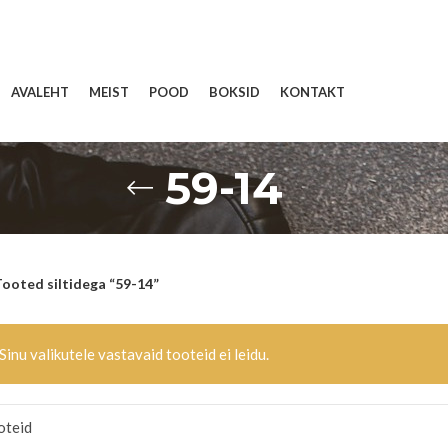
AVALEHT
MEIST
POOD
BOKSID
KONTAKT
59-14
ooted siltidega “59-14”
Sinu valikutele vastavaid tooteid ei leidu.