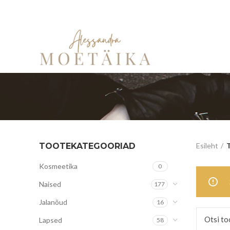
TOOTEKATEGOORIAD
Esileht
T
Kosmeetika
0
Naised
177
Jalanõud
16
Lapsed
58