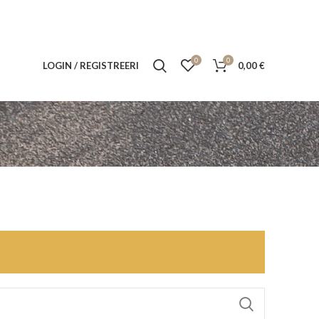
0
0
LOGIN / REGISTREERI
0,00
€