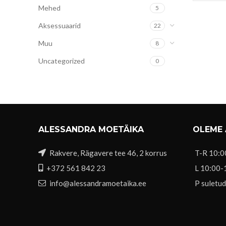
Mehed
5
Aksessuaarid
22
Muu
8
Uncategorized
0
ALESSANDRA MOETÄIKA
OLEME
Rakvere, Rägavere tee 46, 2 korrus
T-R 10:0
+372 561 842 23
L 10:00-
info@alessandramoetaika.ee
P suletud