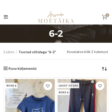
0
6-2
So
Kuvatakse kõik 2 tulemust
Esileht
Tooted siltidega “6-2”
by
la
Kuva küljemenüü
BOKS 6
LAOST OTSAS
BOKS 6