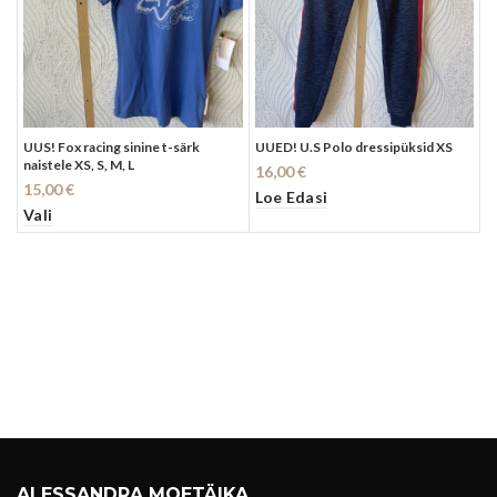
UUS! Fox racing sinine t-särk
UUED! U.S Polo dressipüksid XS
naistele XS, S, M, L
16,00
€
15,00
€
Loe Edasi
Vali
ALESSANDRA MOETÄIKA