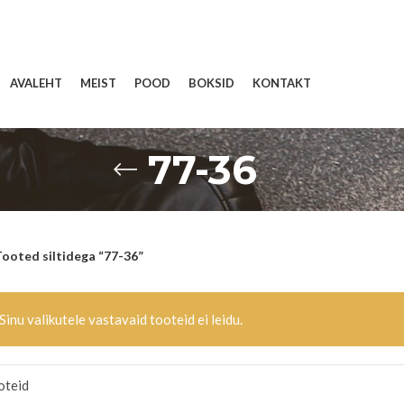
AVALEHT
MEIST
POOD
BOKSID
KONTAKT
77-36
ooted siltidega “77-36”
Sinu valikutele vastavaid tooteid ei leidu.