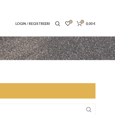
0
0
LOGIN / REGISTREERI
0,00
€