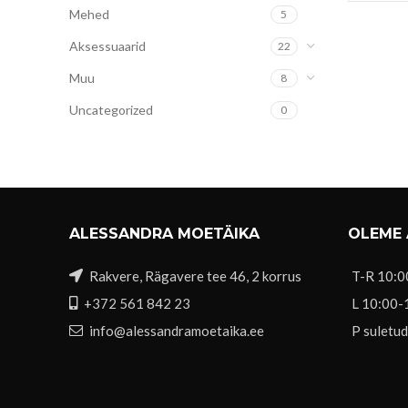
Mehed
5
Aksessuaarid
22
Muu
8
Uncategorized
0
ALESSANDRA MOETÄIKA
OLEME
Rakvere, Rägavere tee 46, 2 korrus
T-R 10:0
+372 561 842 23
L 10:00-
info@alessandramoetaika.ee
P suletud