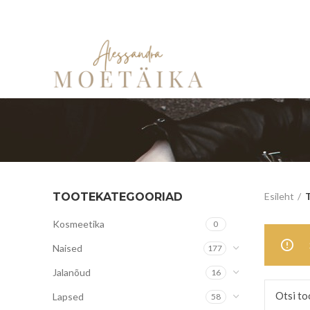
TOOTEKATEGOORIAD
Esileht
T
Kosmeetika
0
Naised
177
Jalanõud
16
Lapsed
58