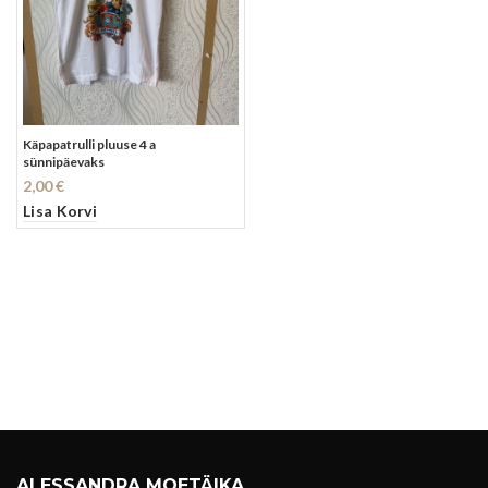
Käpapatrulli pluuse 4 a
sünnipäevaks
2,00
€
Lisa Korvi
ALESSANDRA MOETÄIKA