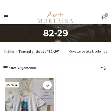
0
82-29
Kuvatakse üksik tulemus
Esileht
Tooted siltidega “82-29”
Kuva küljemenüü
BOKS 82