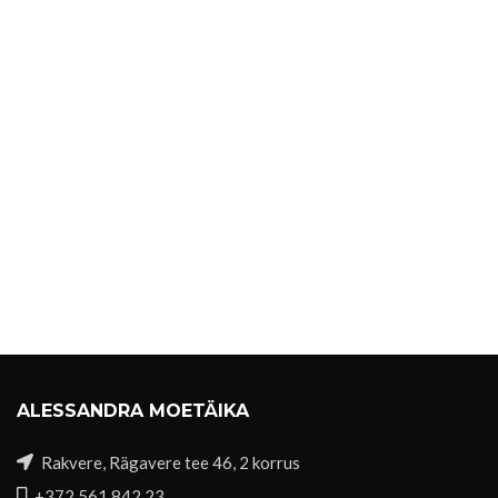
ALESSANDRA MOETÄIKA
Rakvere, Rägavere tee 46, 2 korrus
+372 561 842 23