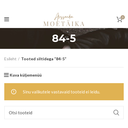
0
84-5
Esileht
Tooted siltidega “84-5”
Kuva küljemenüü
Sinu valikutele vastavaid tooteid ei leidu.