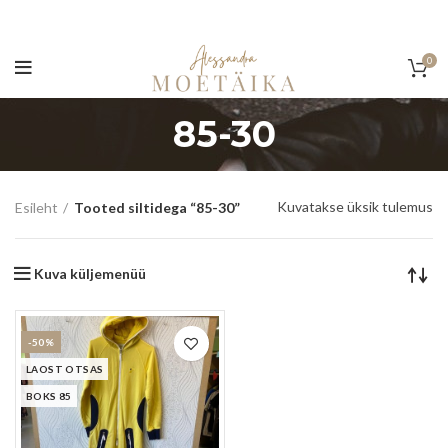
0
85-30
Kuvatakse üksik tulemus
Esileht
Tooted siltidega “85-30”
Kuva küljemenüü
-50%
LAOST OTSAS
BOKS 85