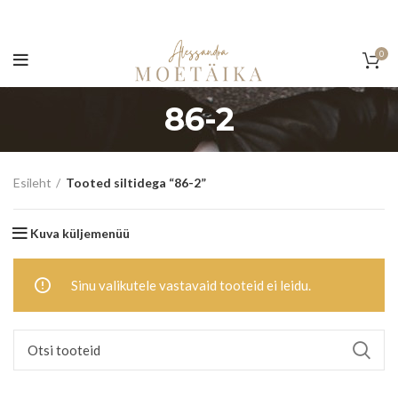
0
86-2
Esileht
Tooted siltidega “86-2”
Kuva küljemenüü
Sinu valikutele vastavaid tooteid ei leidu.