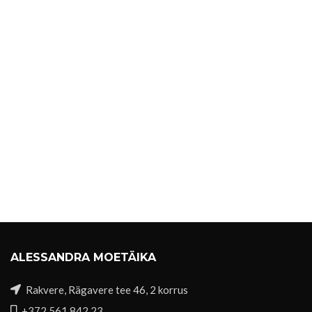
ALESSANDRA MOETÄIKA
Rakvere, Rägavere tee 46, 2 korrus
+372 561 842 23