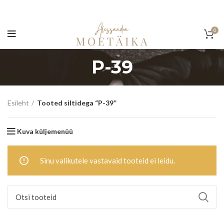
0
P-39
Esileht
Tooted siltidega “P-39”
Kuva küljemenüü
Sinu valikutele vastavaid tooteid ei leidu.