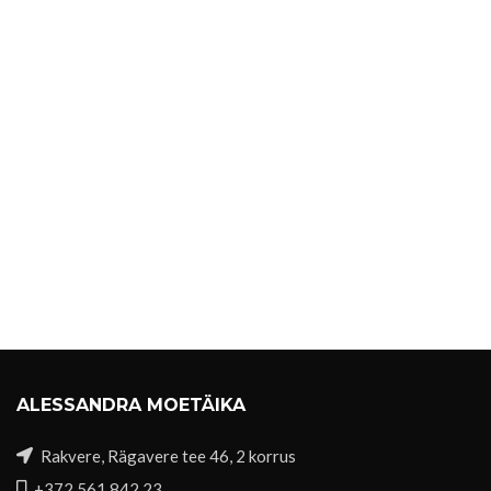
ALESSANDRA MOETÄIKA
Rakvere, Rägavere tee 46, 2 korrus
+372 561 842 23