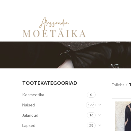
TOOTEKATEGOORIAD
Esileht
T
Kosmeetika
0
Naised
177
Jalanõud
16
Lapsed
58