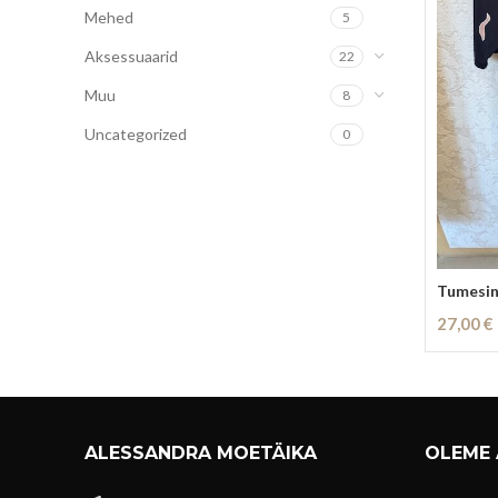
Mehed
5
Aksessuaarid
22
Muu
8
Uncategorized
0
Tumesini
27,00
€
Lisa Kor
ALESSANDRA MOETÄIKA
OLEME