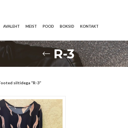
AVALEHT
MEIST
POOD
BOKSID
KONTAKT
R-3
ooted siltidega “R-3”