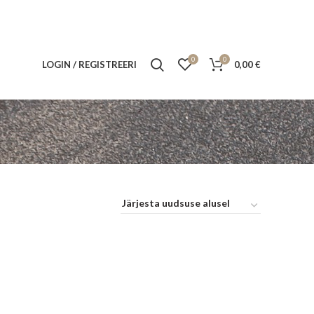
0
0
LOGIN / REGISTREERI
0,00
€