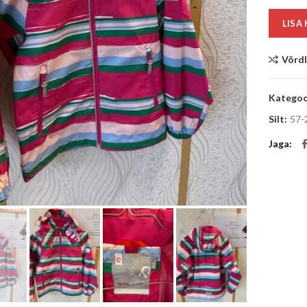
LISA
Võrd
Kategoo
Silt:
57-
Jaga
Suurenda