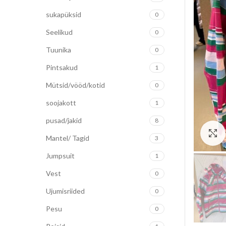
sukapüksid
0
Seelikud
0
Tuunika
0
Pintsakud
1
Mütsid/vööd/kotid
0
soojakott
1
pusad/jakid
8
Mantel/ Tagid
3
Jumpsuit
1
Vest
0
Ujumisriided
0
Pesu
0