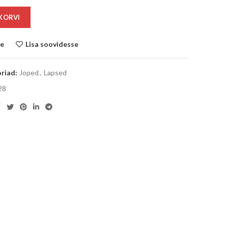
 KORVI
le
Lisa soovidesse
riad:
Joped
,
Lapsed
28