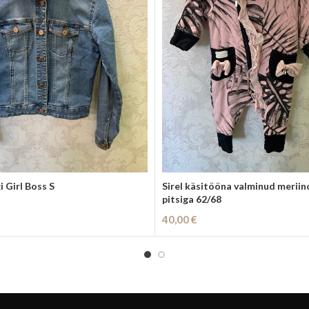
 Girl Boss S
Sirel käsitööna valminud meri
pitsiga 62/68
40,00
€
i
Lisa Korvi