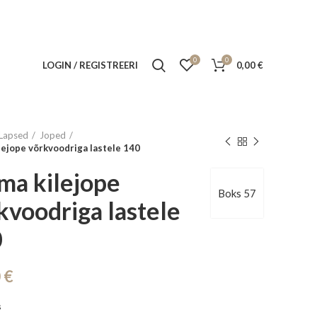
0
0
LOGIN / REGISTREERI
0,00
€
Lapsed
Joped
lejope võrkvoodriga lastele 140
ma kilejope
Boks 57
kvoodriga lastele
0
0
€
s