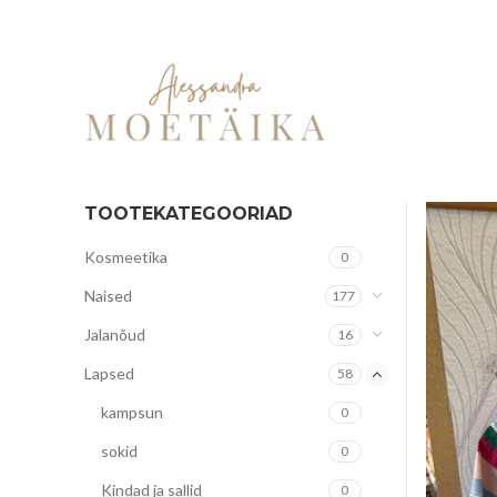
TOOTEKATEGOORIAD
Kosmeetika
0
Naised
177
Jalanõud
16
Lapsed
58
kampsun
0
sokid
0
Kindad ja sallid
0