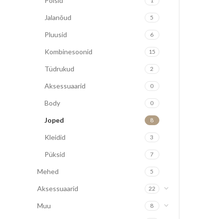
Poisid
1
Jalanõud
5
Pluusid
6
Kombinesoonid
15
Tüdrukud
2
Aksessuaarid
0
Body
0
Joped
8
Kleidid
3
Püksid
7
Mehed
5
Aksessuaarid
22
Muu
8