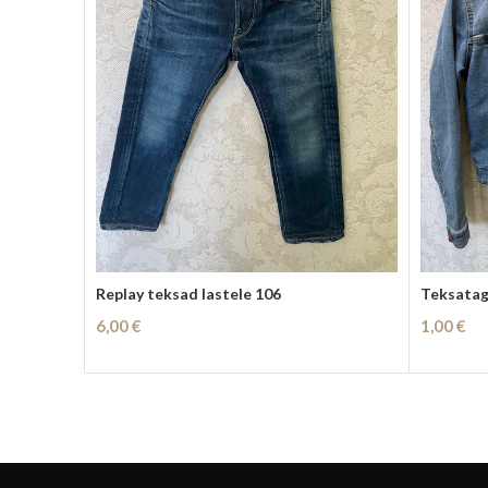
Replay teksad lastele 106
Teksatagi
6,00
€
1,00
€
Loe Edasi
Lisa Korv