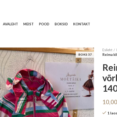
AVALEHT
MEIST
POOD
BOKSID
KONTAKT
Esileht
BOKS 57
Reima ki
Rei
võr
14
10,0
1 lao