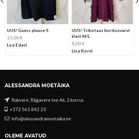
UUS! Guess pluuse S
UUS! Trikotaaz bordoovärvi
S
kleit M/L
15,00
€
6
8,00
€
Loe Edasi
L
Lisa Korvi
ALESSANDRA MOETÄIKA
Rakvere, Rägavere tee 46, 2 korrus
+372 561 842 23
info@alessandramoetaika.ee
OLEME AVATUD