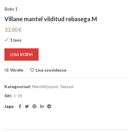
Boks 1
Villane mantel vilditud rebasega M
33,00
€
1 laos
LISA KORVI
Võrdle
Lisa soovidesse
Kategooriad:
Mantlid/joped
,
Naised
Silt:
1-18
Jaga