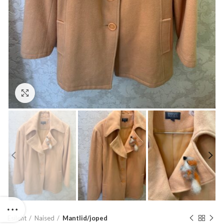
Suurenda
Esileht
Naised
Mantlid/joped