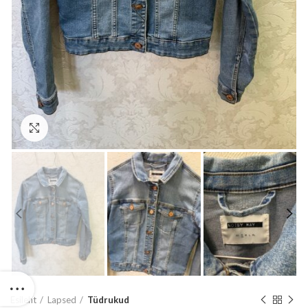
Suurenda
Esileht
Lapsed
Tüdrukud