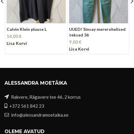
Calvin Klein pluuse L
UUED! Sinsay mererohelised
U
teksad 36
k
14,00
€
9,00
€
8
Lisa Korvi
Lisa Korvi
L
ALESSANDRA MOETÄIKA
Rakvere, Rägavere tee 46, 2 korrus
+372 561 842 23
info@alessandramoetaika.ee
OLEME AVATUD